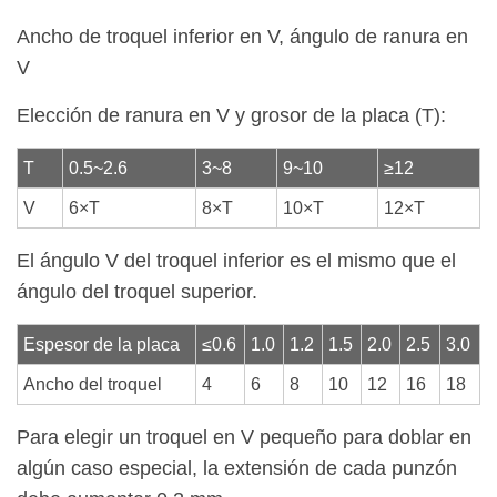
Ancho de troquel inferior en V, ángulo de ranura en
V
Elección de ranura en V y grosor de la placa (T):
T
0.5~2.6
3~8
9~10
≥12
V
6×T
8×T
10×T
12×T
El ángulo V del troquel inferior es el mismo que el
ángulo del troquel superior.
Espesor de la placa
≤0.6
1.0
1.2
1.5
2.0
2.5
3.0
Ancho del troquel
4
6
8
10
12
16
18
Para elegir un troquel en V pequeño para doblar en
algún caso especial, la extensión de cada punzón