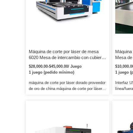
Máquina de corte por láser de mesa
Máquina 
6020 Mesa de intercambio con cubierta
Mesa de 
3KW 6KW 12KW IPG Raycus Máquina
cubierta
$28,000.00-$45,000.00/ Juego
$10,000.0
de corte de metal por láser de fibra
de corte 
1 juego (pedido mínimo)
1 juego (
industria
máquina de corte por láser dorado proveedor
Interfaz U
de oro de china máquina de corte por láser
línea/fuer
de madera cnc cortadora láser de metal
inglés, ve
150w 1. Materiales aplicables: plástico,
ajustables
madera, mdf, plexiglás, madera
máquina: f
contrachapada, acrílico, jade, cristal,
China 40 
caucho, cuero, vidrio orgánico y materiales
estable pa
metálicos delgados. Tales como prendas de
del tubo l
vestir, cuero, muebles, paquetes, impresión,
en línea/f