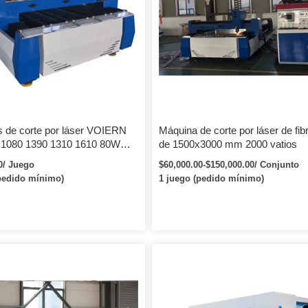
de corte y potencia ajustables.
de corte por láser de metal a pequeñ
escala utiliza un seguidor de altura d
enfoque automático.
 de corte por láser VOIERN
Máquina de corte por láser de fib
1080 1390 1310 1610 80W
de 1500x3000 mm 2000 vatios
30W 150W
0/ Juego
$60,000.00-$150,000.00/ Conjunto
pedido mínimo)
1 juego (pedido mínimo)