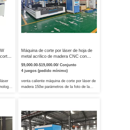
0W
Máquina de corte por láser de hoja de
corte
metal acrílico de madera CNC con
 para
cortador mixto de CO2
$9,000.00-$19,000.00/ Conjunto
ro
4 juegos (pedido mínimo)
láser
venta caliente máquina de corte por láser de
nología
madera 150w parámetros de la foto de la
motor y
máquina t ype GT - 1390 Área de grabado
 por
13 00 X 9 00mm Potencia del láser 150w (10
máquina
meses de garantía) Lentes y espejos
a
Reflector de 3 piezas + 1 lente de enfoque
Método de conducción Motor paso a paso
a /
Mesa Cuchilla mesa + miel mesa peine
quina
Sistema de control RuiDa fuera de línea con