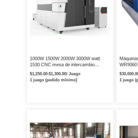
publicidad, decoración, arquitectura,
velocidad 
productos de papel, moldes, etc. 130W,
150W (máximo 6000 horas.
1000W 1500W 2000W 3000W watt
Máquinas
1530 CNC mesa de intercambio
WR9060 
cerrada barata máquina de corte por
100W 1
$1,250.00-$1,300.00/ Juego
$30,000.0
láser de fibra de tubo de placa de metal
1 juego (pedido mínimo)
1 juego (
para la venta