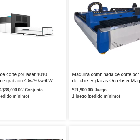
de corte por láser 4040
Máquina combinada de corte por 
 de grabado 40w/50w/60W
de tubos y placas Oreelaser Máq
 CO2 para madera
de corte por láser de tubos y lám
0-$38,000.00/ Conjunto
$21,900.00/ Juego
apada de acrílico
en 1
pedido mínimo)
1 juego (pedido mínimo)