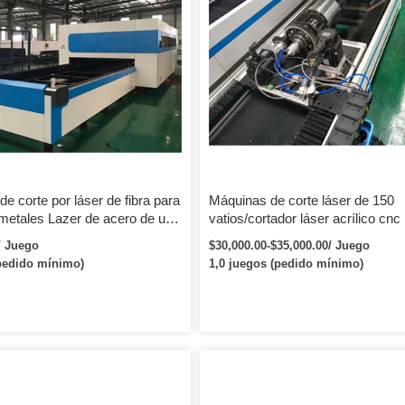
e corte por láser de fibra para
Máquinas de corte láser de 150
 metales Lazer de acero de una
vatios/cortador láser acrílico cnc
a para acero inoxidable Acero
1490
/ Juego
$30,000.00-$35,000.00/ Juego
no
pedido mínimo)
1,0 juegos (pedido mínimo)