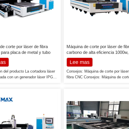
e corte por láser de fibra
Máquina de corte por láser de fib
para placa de metal y tubo
carbono de alta eficiencia 1000w,
máquina láser de fibra para acero
mas
Lee mas
aluminio
n del producto La cortadora láser
Consejos: Máquina de corte por láser
pada con un generador láser IPG,
fibra CNC Consejos: Máquina de cort
con otro mecanismo de
láser de fibra CNC 1. Su ayudante la
ento eficiente, como una
horas del día, los 7 días de la seman
 de engranajes de alta precisión,
Here - Guía de preventa 24x7 2. Pote
guía lineal de alta precisión, etc., y
del cortador láser de fibra (opcional)
la a través del avanzado sistema
750W, 800W, 1000W, 1500W, 2000W,
e Han. Es un producto de alta
3000W, 4000W, 6000w, 10000w, 1200
 que integra corte por láser,
etc. 3. […]
 de precisión, tecnología CNC,
zado principalmente para cortar […]