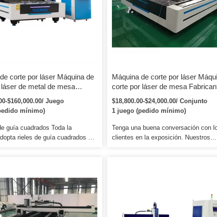
de corte por láser Máquina de
Máquina de corte por láser Máqu
r láser de metal de mesa
corte por láser de mesa Fabrican
 Speedy Laser 3000W 4000W
ACCURL de metal Venta directa
00-$160,000.00/ Juego
$18,800.00-$24,000.00/ Conjunto
e corte por láser de fibra de
Máquina de corte por láser de me
pedido mínimo)
1 juego (pedido mínimo)
n mesa de corte de
con mesa de intercambio
mbio 4000*2000mm
de guía cuadrados Toda la
Tenga una buena conversación con l
dopta rieles de guía cuadrados de
clientes en la exposición. Nuestros
 alta precisión y velocidad. 4. Le
productos han sido exportados a todo
naremos las piezas consumibles a
rincones del mundo. P: ¿Es usted un
 agencia cuando necesite un
empresa comercial o un fabricante? 9
. Tiempo de entrega: Indíquenos
Somos una fábrica.
y le ayudaremos a verificar el
sta su puerto marítimo más