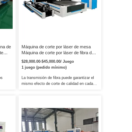
ina de
Máquina de corte por láser de mesa
te
Máquina de corte por láser de fibra de
3000 W de mesa completamente
$28,000.00-$45,000.00/ Juego
tal
cubierta de diseño innovador con láser
1 juego (pedido mínimo)
JPT
os
La transmisión de fibra puede garantizar el
mismo efecto de corte de calidad en cada
s los
punto del material. tiene la tecnología de
a
corte especialmente para tableros de acero
 R:
y no produce gas al cortar. Nos dedicamos a
la investigación y fabricación de muchos
modelos diferentes.