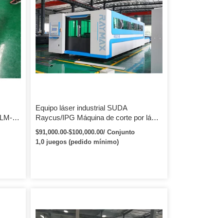
Equipo láser industrial SUDA
 LM-
Raycus/IPG Máquina de corte por láser
de fibra CNC para placas y tubos con
$91,000.00-$100,000.00/ Conjunto
dispositivo rotatorio
1,0 juegos (pedido mínimo)