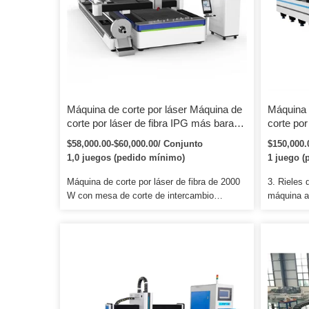
más eficiente para el material […]
Máquina de corte por láser Máquina de
Máquina 
corte por láser de fibra IPG más barata
corte po
Cnc
Nanjing
$58,000.00-$60,000.00/ Conjunto
$150,000.
Máquina d
1,0 juegos (pedido mínimo)
1 juego (
metal co
interca
Máquina de corte por láser de fibra de 2000
3. Rieles 
W con mesa de corte de intercambio
máquina a
3000*1500 mm Características del equipo:
Taiwán con
1). Mayor velocidad de corte y eficiencia, la
proporcio
velocidad máxima de corte puede alcanzar
precio de
los 10 m/min en el corte de acero dulce de 1
reemplazo
mm. 4). El láser se transmite por cables de
su ciudad 
fibra, casi sin consumo durante la
tiempo ha
transmisión.
cercano.