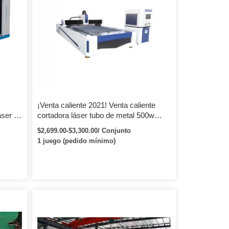
¡Venta caliente 2021! Venta caliente
áser de
cortadora láser tubo de metal 500w
1000w cortadora láser de fibra para
$2,699.00-$3,300.00/ Conjunto
e la
tubería de acero inoxidable
1 juego (pedido mínimo)