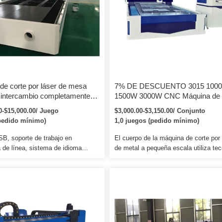
de corte por láser de mesa
7% DE DESCUENTO 3015 100
intercambio completamente
1500W 3000W CNC Máquina de 
 Certificación CE 1530 Máquina
por láser de fibra de metal Precio
0-$15,000.00/ Juego
$3,000.00-$3,150.00/ Conjunto
por láser de fibra para uso
hoja de aluminio de hierro de ace
pedido mínimo)
1,0 juegos (pedido mínimo)
l para acero
inoxidable
SB, soporte de trabajo en
El cuerpo de la máquina de corte por 
a de línea, sistema de idioma
de metal a pequeña escala utiliza tec
locidad de corte y potencia
de soldadura industrial. &clubs;3. El 
. Nombre de las piezas de la
el controlador de la máquina de corte
uente de alimentación Original:
láser de metal a pequeña escala La 
W ~ 180 W, buena calidad y salida
de corte por láser de metal a pequeñ
ra extender el tiempo de servicio
escala adopta un servomotor de alta
áser. Interfaz USB, admite trabajo
precisión importado de Japón Yaskaw
uera de línea, sistema multilingüe,
German Schneider. &clubes;4. La má