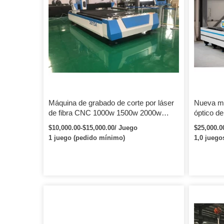
Máquina de grabado de corte por láser
Nueva má
de fibra CNC 1000w 1500w 2000w
óptico de
4000w mesa de intercambio cortadora
de mesa,
$10,000.00-$15,000.00/ Juego
$25,000.0
láser de fibra para metal oro aluminio
placas de
1 juego (pedido mínimo)
1,0 juego