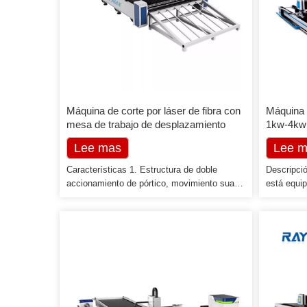
Máquina de corte por láser de fibra con
Máquina d
mesa de trabajo de desplazamiento
1kw-4kw 
Lee mas
Lee 
Características 1. Estructura de doble
Descripció
accionamiento de pórtico, movimiento suave
está equi
y confiable; 2. Diseño independiente de
así como 
investigación y desarrollo, fabricación de
accionami
bancadas de máquinas herramienta,
cremallera
tecnología de procesamiento especial,
un riel de 
precisión de máquinas herramienta, estable
se ensamb
y confiable, larga vida útil; 3. Accionamiento
CNC 701 d
de cremallera de precisión, con alta
tecnología
respuesta y servomotor de alta precisión; 4.
maquinaria
La mesa de trabajo de desplazamiento es
etc. Utili