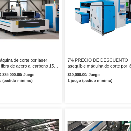
quina de corte por láser
7% PRECIO DE DESCUENTO
 fibra de acero al carbono 1530
asequible máquina de corte por l
 máquina cortadora de tubos y
fibra de cubierta completa 1000w
0-$35,000.00/ Juego
$10,000.00/ Juego
 metal con rotativa
2000w 3000w 6000w / potencia d
s (pedido mínimo)
1 juego (pedido mínimo)
máquina de corte por láser