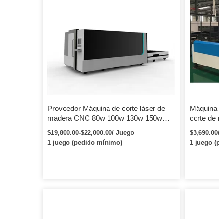
Proveedor Máquina de corte láser de
Máquina d
madera CNC 80w 100w 130w 150w
corte de
Cortador láser de metal
sola mes
$19,800.00-$22,000.00/ Juego
$3,690.00
al carbo
1 juego (pedido mínimo)
1 juego (