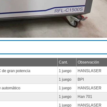
Cant.
Observación
 de gran potencia
1 juego
HANSLASER
1 juego
BPI
 automático
1 juego
HANSLASER
1 juego
Han 701
1 juego
HANSLASER