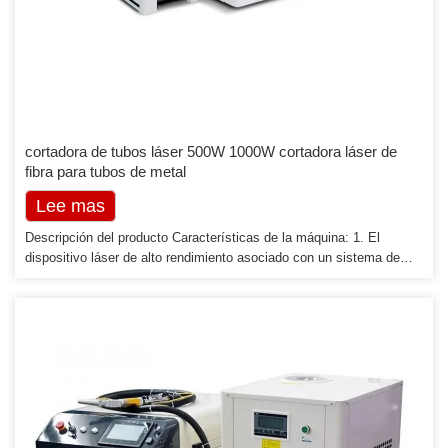
cortadora de tubos láser 500W 1000W cortadora láser de
fibra para tubos de metal
Lee mas
Descripción del producto Características de la máquina: 1. El
dispositivo láser de alto rendimiento asociado con un sistema de
operación estable permite efectos de corte óptimos. 2. Los sistemas
perfectos de refrigeración, lubricación y eliminación de polvo
garantizan un rendimiento estable, eficiente y duradero de toda la
máquina. 3. La encimera única hace que la carga y descarga de
placas esté disponible durante el corte, lo que mejora la eficiencia
del procesamiento. 4. Recinto cerrado de gran tamaño […]