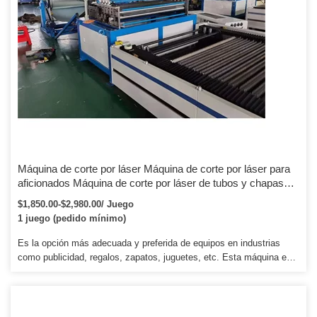
Máquina de corte por láser Máquina de corte por láser para
aficionados Máquina de corte por láser de tubos y chapas
1000w 2000w 3000w
$1,850.00-$2,980.00/ Juego
1 juego (pedido mínimo)
Es la opción más adecuada y preferida de equipos en industrias
como publicidad, regalos, zapatos, juguetes, etc. Esta máquina está
equipada con un sistema de control DSP para RDdraw directamente,
también es compatible con CoreDraw y Auto CAD y otro software
avanzado. Air Assist, elimina el calor y los gases combustibles de
la superficie de corte y hace que los proyectos de grabado y corte