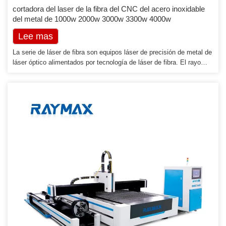
cortadora del laser de la fibra del CNC del acero inoxidable
del metal de 1000w 2000w 3000w 3300w 4000w
Lee mas
La serie de láser de fibra son equipos láser de precisión de metal de
láser óptico alimentados por tecnología de láser de fibra. El rayo
láser de fibra de calidad da como resultado velocidades de corte
más rápidas y cortes de mayor calidad en comparación con otras
soluciones de corte. La principal ventaja de un láser de fibra es la
longitud de onda de su haz corto (1064 nm). La longitud de onda,
que es diez veces menor […]