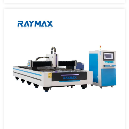
de titanio, latón y aluminio, etc. Industrias aplicables: industria del
automóvil, industria de fabricación de moldes, equipos mecánicos,
industria de construcción naval, industria aeronáutica, ferretería,
decoración y Servicio de procesamiento de metales. Características
principales 1) El láser de fibra estable más avanzado del mundo con
características tales como una larga vida […]