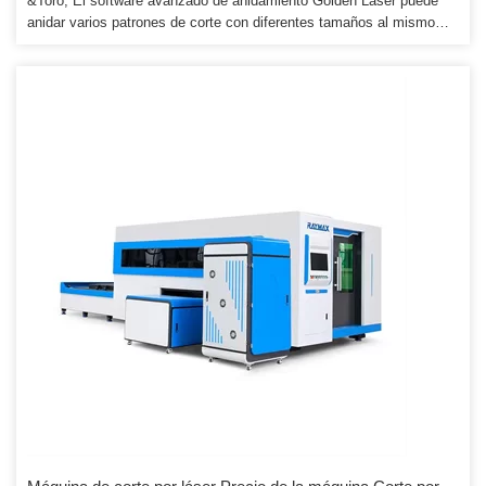
&Toro; El software avanzado de anidamiento Golden Laser puede
anidar varios patrones de corte con diferentes tamaños al mismo
tiempo, mucho mejor efecto de anidamiento y máximo ahorro de
materiales. Anidamiento de una tecla en el software y cargue el
comando de corte en la máquina inmediatamente. Láser&sup1;
cortar la zona roja, laser&sup2; cortar la zona verde; los dos
cabezales funcionan al mismo tiempo, sin interferencias entre sí,
eficiencia de procesamiento altamente mejorada.