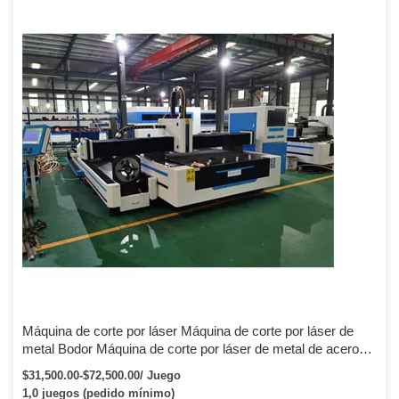
otros materiales metálicos puede reemplazar perfectamente la
tecnología tradicional de soldadura por arco de argón y soldadura
eléctrica. En comparación con la soldadura por arco tradicional, la
máquina de soldadura láser portátil ahorra […]
Máquina de corte por láser Máquina de corte por láser de
metal Bodor Máquina de corte por láser de metal de acero
inoxidable/aleación/acero al carbono
$31,500.00-$72,500.00/ Juego
1,0 juegos (pedido mínimo)