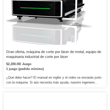
Gran oferta, máquina de corte por láser de metal, equipo de
maquinaria industrial de corte por láser
$2,200.00/ Juego
1 juego (pedido mínimo)
¿Qué debo hacer? El manual en inglés y el video se enviarán junto
con la máquina. Si aún necesita más ayuda, nuestro ingeniero
también puede guiarlo a través de wechat, skype o videoconferencia
de forma gratuita. Si aún no funciona, nuestro ingeniero puede subir
a bordo para guiarlo, pero se necesita algún cargo.