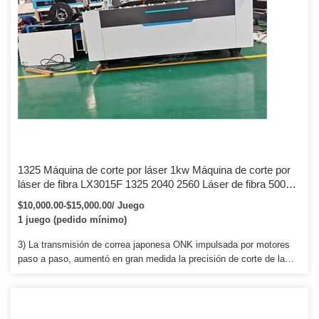
1325 Máquina de corte por láser 1kw Máquina de corte por
láser de fibra LX3015F 1325 2040 2560 Láser de fibra 500w
1kw Máquina de corte por láser CNC Cortador láser de
$10,000.00-$15,000.00/ Juego
metal El precio más barato
1 juego (pedido mínimo)
3) La transmisión de correa japonesa ONK impulsada por motores
paso a paso, aumentó en gran medida la precisión de corte de la
máquina. 5) Extractor de aire y tuberías, elimine el polvo y el humo
para proteger las piezas ópticas y al usuario. La máquina puede
funcionar sin conectarse a un 8) Lentes y espejos importados,
brinda una alta precisión de corte.