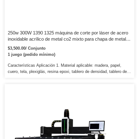
250w 300W 1390 1325 máquina de corte por láser de acero
inoxidable acrílico de metal co2 mixto para chapa de metal y
madera no metálica MDF
$3,500.00/ Conjunto
1 juego (pedido mínimo)
Características Aplicación 1. Material aplicable: madera, papel,
cuero, tela, plexiglás, resina epoxi, tablero de densidad, tablero de
dos colores, mármol, plástico, caucho, baldosas de cerámica,
cristal, bambú y otros materiales no metálicos. Potencia 90 W Área
de trabajo 600*900 mm Tipo de láser Láser CO2 Puerto USB
disponible Software CorelDraw disponible N.º de productos
relacionados Nombre del producto Parámetros 1 Tubo láser 40-150
W Tubo láser 2 Fuente de alimentación 40-150 W Fuente de
alimentación láser 3 Sistema de control Trocen AWC708C Lite
Ruida RDC6442G 4 piezas mecánicas tamaño: 400*600
600*900mm, etc.