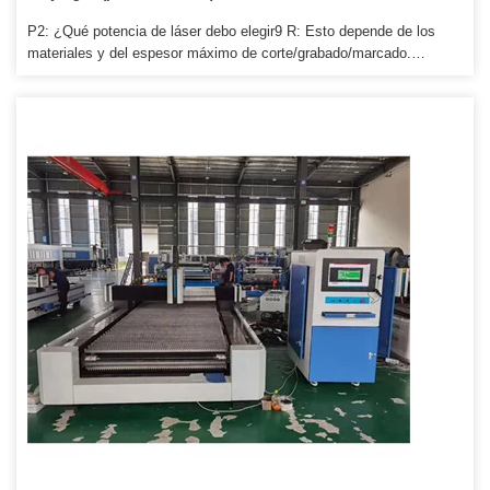
P2: ¿Qué potencia de láser debo elegir9 R: Esto depende de los
materiales y del espesor máximo de corte/grabado/marcado.
Entrega más rápida, apoyaremos a nuestro único agente para hacer
el stock si hay buenas ventas, luego más conveniente y útil. Si las
ventas son buenas, organizaremos algunas ferias de exhibición
famosas en el local o en los alrededores, y brindaremos todo
nuestro apoyo a nuestros agentes en la feria.