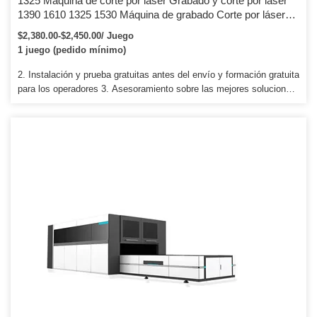
1325 Máquina de corte por láser Grabado y corte por láser
1390 1610 1325 1530 Máquina de grabado Corte por láser
100W
$2,380.00-$2,450.00/ Juego
1 juego (pedido mínimo)
2. Instalación y prueba gratuitas antes del envío y formación gratuita
para los operadores 3. Asesoramiento sobre las mejores soluciones
para los requisitos de los clientes. como enrutador cnc publicitario,
enrutador cnc de metal, enrutador cnc de madera, enrutador cnc de
piedra, etc. Q5: ¿Cuál es la garantía, en caso de que la máquina se
descomponga? La máquina tiene un año de garantía.