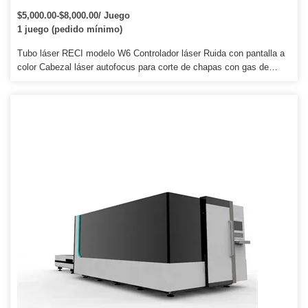
láser máquina de grabado
$5,000.00-$8,000.00/ Juego
1 juego (pedido mínimo)
Tubo láser RECI modelo W6 Controlador láser Ruida con pantalla a
color Cabezal láser autofocus para corte de chapas con gas de
asistencia. Adopte un tubo láser de co2 sellado, los principales
artículos consumibles son energía eléctrica, refrigeración por agua,
gas auxiliar y luz láser. Siempre nos hemos desarrollado para la
investigación y el fabricante de máquinas enrutadoras CNC y
máquinas de grabado de corte por láser.