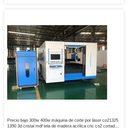
nuestros distribuidores y agentes en el extranjero. 2. Le enviaremos
las piezas de repuesto y le ofreceremos soporte técnico gratuito
durante la garantía cuando haya una falla en la máquina, incluida la
falla de la pieza. 3. Tenemos 10 años de experiencia como
ingeniero, podemos enseñarle cómo usar y mantener la máquina, y
podemos mantenernos en contacto en cualquier momento.
Precio bajo 300w 400w máquina de corte por láser co21325
1390 3d cristal mdf tela de madera acrílica cnc co2 cortador