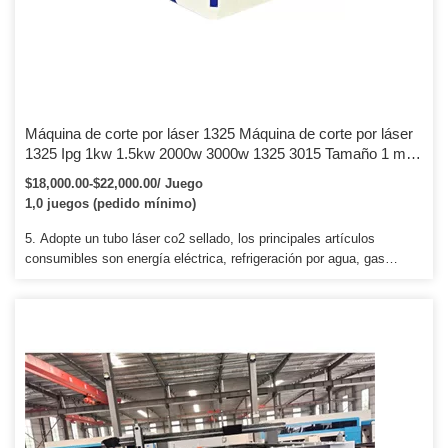
Máquina de corte por láser 1325 Máquina de corte por láser
1325 Ipg 1kw 1.5kw 2000w 3000w 1325 3015 Tamaño 1 mm
de espesor Máquina de corte por láser de fibra CNC
$18,000.00-$22,000.00/ Juego
1,0 juegos (pedido mínimo)
5. Adopte un tubo láser co2 sellado, los principales artículos
consumibles son energía eléctrica, refrigeración por agua, gas
auxiliar y luz láser. 6. Estructura simple, operación fácil, dispositivo
láser estable y bajo costo de mantenimiento. Nuestros enrutadores
cnc son ampliamente utilizados para publicidad, carpintería, moldes,
piedra, industria del metal.