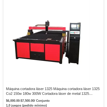
alto rendimiento, la cremallera de engranajes importada y la guía
lineal, también adoptaron la investigación y el desarrollo
independiente del láser Harley de barra de extrusión de aleación de
aluminio, cama de torno de pórtico, para […]
Máquina cortadora láser 1325 Máquina cortadora láser 1325
Co2 150w 180w 300W Cortadora láser de metal 1325
Máquina cortadora láser de metal de venta caliente para
$6,000.00-$7,500.00/ Conjunto
acero inoxidable y no metal
1,0 juegos (pedido mínimo)