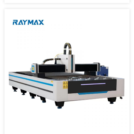
corte: la velocidad de corte es 2-3 veces mayor que la máquina de
corte por láser de CO2 de la misma potencia.3. Funcionamiento
estable: adopte los mejores láseres de fibra importados del mundo,
rendimiento estable, las piezas clave pueden alcanzar las 100,000
horas;4. Alta eficiencia para la conversión fotoeléctrica: compare
con la máquina de corte por láser de CO2, el láser de fibra […]