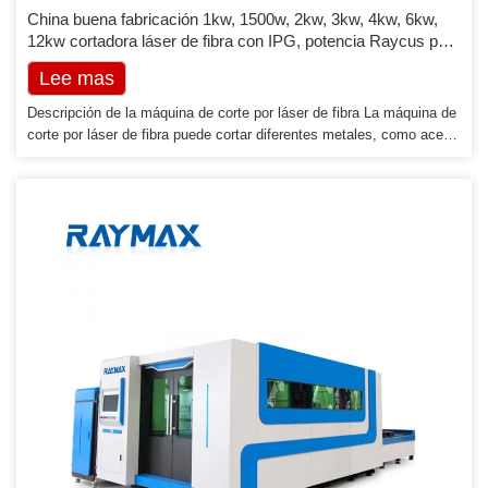
China buena fabricación 1kw, 1500w, 2kw, 3kw, 4kw, 6kw,
12kw cortadora láser de fibra con IPG, potencia Raycus para
metal
Lee mas
Descripción de la máquina de corte por láser de fibra La máquina de
corte por láser de fibra puede cortar diferentes metales, como acero
al carbono/acero dulce, acero inoxidable, acero aleado, aluminio,
aleación de titanio, etc. Ofrece una velocidad de corte rápida y una
alta precisión de corte. El tamaño de la mesa de trabajo 2513, 3015,
4015, 4020, 6015, 6020 se puede personalizar. Características de la
máquina de corte por láser de fibra […]