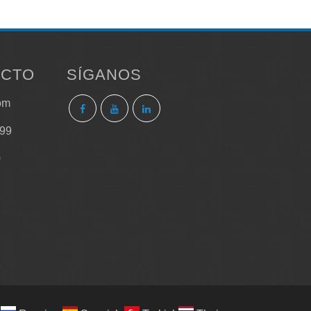
ACTO
SÍGANOS
om
999
0