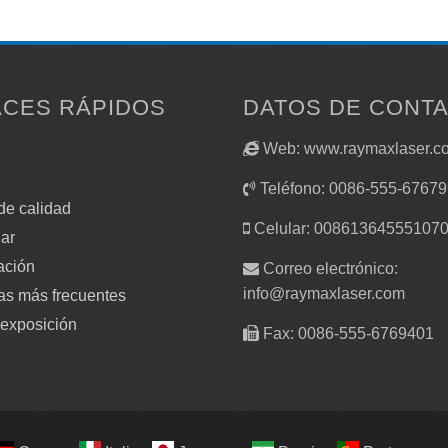
ACES RÁPIDOS
DATOS DE CONT
Web: www.raymaxlaser.c
Teléfono: 0086-555-6767
de calidad
Celular: 00861364555107
ar
ación
Correo electrónico:
info@raymaxlaser.com
as más frecuentes
 exposición
Fax: 0086-555-6769401