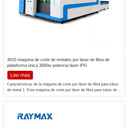
3015 máquina de corte de metales por láser de fibra de
plataforma única 3000w potencia láser IPG
Lee mas
Características de la máquina de corte por láser de fibra para tubos
de metal 1. Esta máquina de corte por láser de fibra para tubos de
metal tiene la función de posicionamiento automático: solo es
necesario alimentar manualmente para completar el corte, es una
máquina de corte ideal, eficiente y conveniente para el corte por
láser de tubos de metal. 2. La máquina de corte por láser de fibra de
tubo de metal cubre un […]