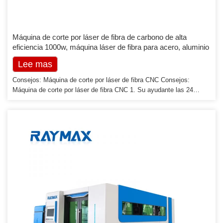
Máquina de corte por láser de fibra de carbono de alta
eficiencia 1000w, máquina láser de fibra para acero, aluminio
Lee mas
Consejos: Máquina de corte por láser de fibra CNC Consejos:
Máquina de corte por láser de fibra CNC 1. Su ayudante las 24
horas del día, los 7 días de la semana. Clink Here - Guía de
preventa 24x7 2. Potencia del cortador láser de fibra (opcional)
500W, 750W, 800W, 1000W, 1500W, 2000W, 3000W, 4000W, 6000w,
10000w, 12000w, etc. 3. […]