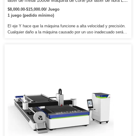
láser de metal 1000w Máquina de corte por láser de fibra LF-
3015E 500w 1000w para acero inoxidable Acero al carbono
$8,000.00-$15,000.00/ Juego
Hierro Metal
1 juego (pedido mínimo)
El eje Y hace que la máquina funcione a alta velocidad y precisión.
Cualquier daño a la máquina causado por un uso inadecuado será
cobrado. 4. Le proporcionaremos las piezas consumibles a precio de
agencia cuando necesite un reemplazo.