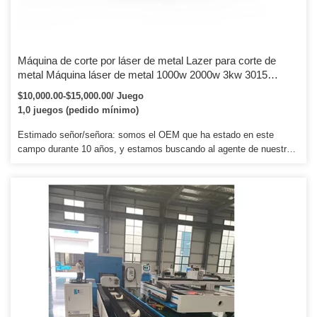
Máquina de corte por láser de metal Lazer para corte de
metal Máquina láser de metal 1000w 2000w 3kw 3015
Equipo de fibra óptica Cnc Lazer Cutter Máquina de corte por
$10,000.00-$15,000.00/ Juego
láser de fibra de metal de carbono para chapa de acero
1,0 juegos (pedido mínimo)
inoxidable
Estimado señor/señora: somos el OEM que ha estado en este
campo durante 10 años, y estamos buscando al agente de nuestras
máquinas, le ofreceremos el mejor precio en todo el mundo para
construir la larga corporación, siempre estamos esperando para ti.
Se estableció en 2007. Con años de desarrollo, ahora crecemos
hasta convertirnos en una fábrica profesional que posee el sistema
completo de I + D, fabricación, ventas e integración de servicios.
Ahora, Worldslaser ha tenido éxito en la prestación de los servicios
OEM para las piezas clave o máquinas completas a muchos de
nuestros distribuidores y agentes en el extranjero.