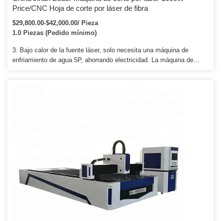
Price/CNC Hoja de corte por láser de fibra
$29,800.00-$42,000.00/ Pieza
1.0 Piezas (Pedido mínimo)
3. Bajo calor de la fuente láser, solo necesita una máquina de
enfriamiento de agua 5P, ahorrando electricidad. La máquina de
corte por láser de metal es ampliamente utilizada, ¡bienvenido a
contactarnos para obtener detalles y precios! Equipos médicos,
artesanías, corte de chapa, piezas de precisión, autopartes,
producción publicitaria, procesamiento de placas, modelado de
hojas de puertas, etc.