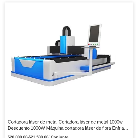
diseño y fabricación integrados, cambió la historia anterior de la
máquina cortadora láser de fibra óptica solo corta metal, El cuerpo
de la cama de corte por láser está hecho de una estructura de
soldadura de placa de acero de 15 mm de espesor y un pórtico […]
Cortadora láser de metal Cortadora láser de metal 1000w
Descuento 1000W Máquina cortadora láser de fibra Enfriador
de agua 1kW Cortadora láser de metal Fabricante CNC
$20,000.00-$21,500.00/ Conjunto