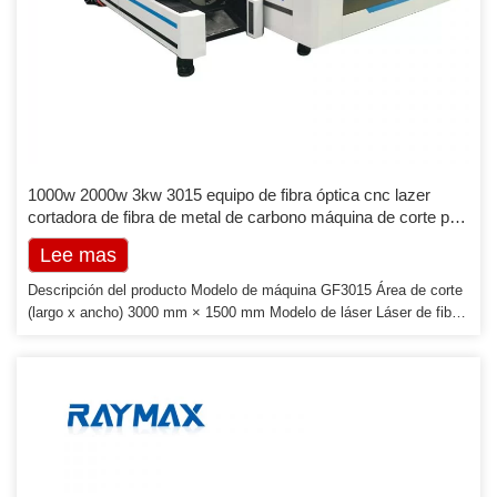
1000w 2000w 3kw 3015 equipo de fibra óptica cnc lazer
cortadora de fibra de metal de carbono máquina de corte por
láser para hoja de acero inoxidable
Lee mas
Descripción del producto Modelo de máquina GF3015 Área de corte
(largo x ancho) 3000 mm × 1500 mm Modelo de láser Láser de fibra
IPG-500W/1000W Longitud de onda del láser 1,070-1,080nm CS
Espesor de corte Máx. 5 mm/10 mm SS Espesor de corte Máx.
Interfaz de 3 mm/5 mm USB, RJ45 Velocidad de movimiento del eje
X 50 m/min Carrera 3000 mm Precisión de posición ±0,05 mm/m
Precisión de repetibilidad 0,05 mm Velocidad de movimiento del eje
Y 50 m/min Carrera 1500 mm Precisión de posición ±0,05 mm/m
Precisión de repetibilidad 0,05 mm Z -Eje […]