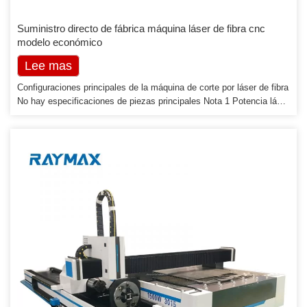
Suministro directo de fábrica máquina láser de fibra cnc
modelo económico
Lee mas
Configuraciones principales de la máquina de corte por láser de fibra
No hay especificaciones de piezas principales Nota 1 Potencia láser
Potencia láser refrigerada por agua, estándar con fuente de
alimentación Raycus 750w Wuhan Raycus o Max de Shenzhen o
IPG enfriador controlado S&A China 4 Estructura del cuerpo
Industrializar estructura de máquina soldada, recocido […]