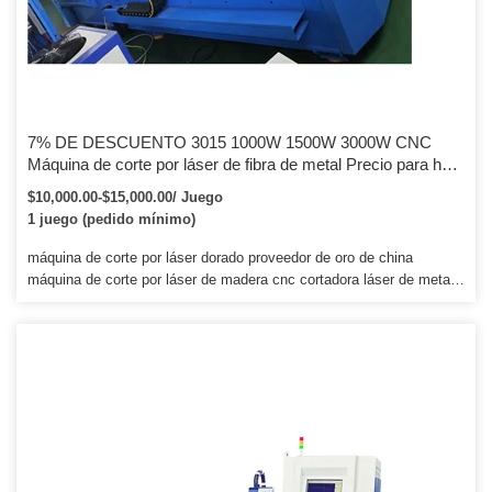
7% DE DESCUENTO 3015 1000W 1500W 3000W CNC
Máquina de corte por láser de fibra de metal Precio para hoja
de aluminio de hierro de acero inoxidable
$10,000.00-$15,000.00/ Juego
1 juego (pedido mínimo)
máquina de corte por láser dorado proveedor de oro de china
máquina de corte por láser de madera cnc cortadora láser de metal
150w 1. Materiales aplicables: plástico, madera, mdf, plexiglás,
madera contrachapada, acrílico, jade, cristal, caucho, cuero, vidrio
orgánico y materiales metálicos delgados. Tales como prendas de
vestir, cuero, muebles, paquetes, impresión, publicidad, decoración,
arquitectura, productos de papel, moldes, etc. 130W, 150W (máximo
6000 horas.