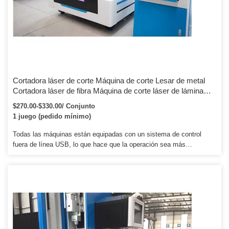
Cortadora láser de corte Máquina de corte Lesar de metal
Cortadora láser de fibra Máquina de corte láser de lámina
compacta
$270.00-$330.00/ Conjunto
1 juego (pedido mínimo)
Todas las máquinas están equipadas con un sistema de control
fuera de línea USB, lo que hace que la operación sea más
conveniente y rápida. Todas las máquinas están equipadas con un
sistema de control fuera de línea USB, lo que hace que la operación
sea más conveniente y rápida. La máquina con las piezas
principales (excluyendo los consumibles) se cambiará sin cargo
cuando surjan problemas durante el período de garantía.