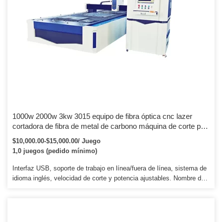
1000w 2000w 3kw 3015 equipo de fibra óptica cnc lazer
cortadora de fibra de metal de carbono máquina de corte por
láser para hoja de acero inoxidable
$10,000.00-$15,000.00/ Juego
1,0 juegos (pedido mínimo)
Interfaz USB, soporte de trabajo en línea/fuera de línea, sistema de
idioma inglés, velocidad de corte y potencia ajustables. Nombre de
las piezas de la máquina: fuente de alimentación Original: China 40
W ~ 180 W, buena calidad y salida estable para extender el tiempo
de servicio del tubo láser. Interfaz USB, admite trabajo en
línea/fuera de línea, sistema multilingüe, velocidad de corte y