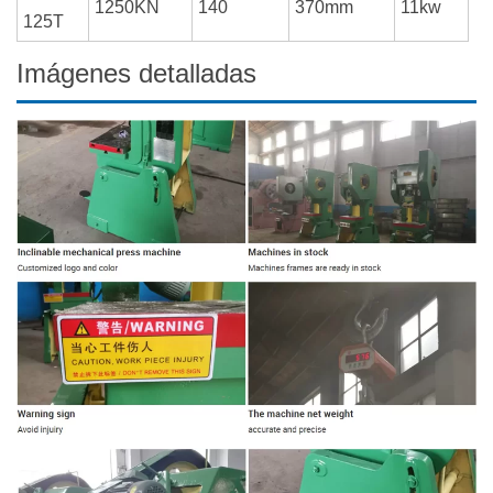
1250KN
140
370mm
11kw
125T
Imágenes detalladas