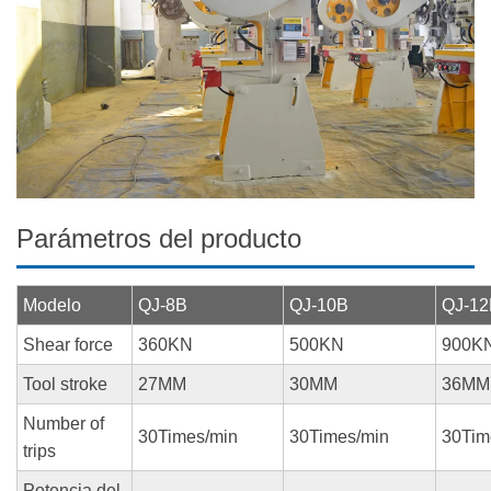
Parámetros del producto
Modelo
QJ-8B
QJ-10B
QJ-12
Shear force
360KN
500KN
900K
Tool stroke
27MM
30MM
36MM
Number of
30Times/min
30Times/min
30Tim
trips
Potencia del