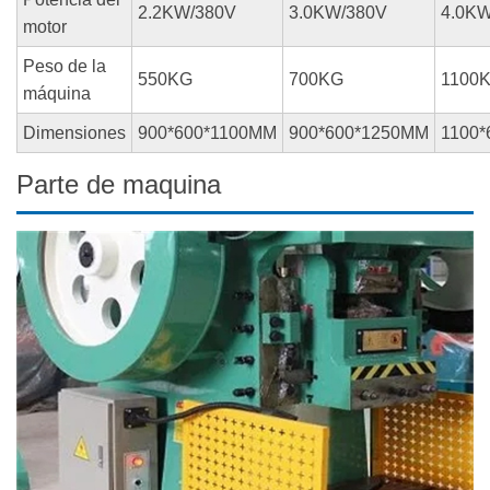
2.2KW/380V
3.0KW/380V
4.0KW
motor
Peso de la
550KG
700KG
1100
máquina
Dimensiones
900*600*1100MM
900*600*1250MM
1100
Parte de maquina