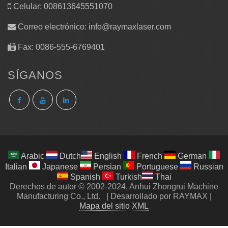
Celular: 008613645551070
Correo electrónico:
info@raymaxlaser.com
Fax: 0086-555-6769401
SÍGANOS
Arabic
Dutch
English
French
German
Italian
Japanese
Persian
Portuguese
Russian
Spanish
Turkish
Thai
Derechos de autor © 2002-2024, Anhui Zhongrui Machine
Manufacturing Co., Ltd.
|
Desarrollado por RAYMAX
|
Mapa del sitio XML