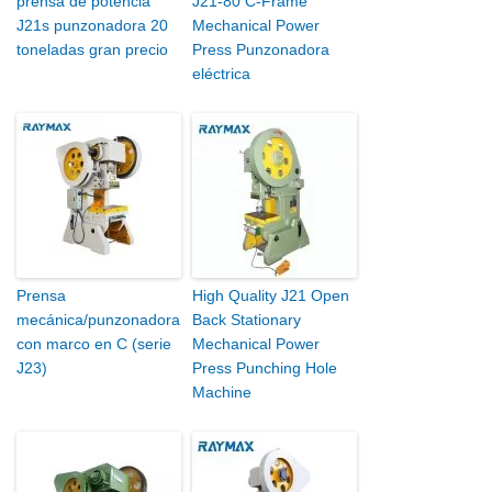
prensa de potencia
J21-80 C-Frame
J21s punzonadora 20
Mechanical Power
toneladas gran precio
Press Punzonadora
eléctrica
Prensa
High Quality J21 Open
mecánica/punzonadora
Back Stationary
con marco en C (serie
Mechanical Power
J23)
Press Punching Hole
Machine