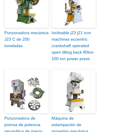
Punzonadora mecánica
Inclinable j23 j21 iron
J23 C de 200
machines eccentric
toneladas
crankshaft operated
open tilting back 80ton
100 ton power press
Punzonadora de
Máquina de
prensa de potencia
estampación de
neumática de precio
monedas mecánica