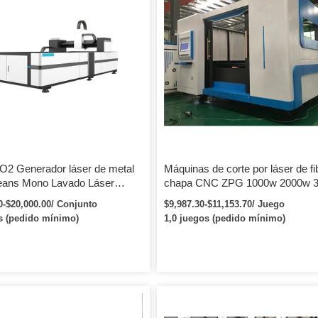
2 Generador láser de metal
Máquinas de corte por láser de fi
eans Mono Lavado Láser
chapa CNC ZPG 1000w 2000w 
 Bigote Láser Grabado
4000w
0-$20,000.00/ Conjunto
$9,987.30-$11,153.70/ Juego
 Lavadora
s (pedido mínimo)
1,0 juegos (pedido mínimo)