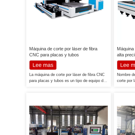
Máquina de corte por láser de fibra
Máquina d
CNC para placas y tubos
alta prec
tubos de 
Lee mas
Lee 
La máquina de corte por láser de fibra CNC
Nombre de
para placas y tubos es un tipo de equipo de
corte por 
corte de metal por láser CNC con alta
China para
calidad, alta velocidad, alta precisión y alta
tuberías.
eficiencia. Es adecuado para todo tipo de
corte por 
corte de metales, que será su buen socio
con el lás
para la metalurgia. Los talleres de
avanzado,
fabricación de metal y las empresas que
intensivo 
fabrican piezas metálicas personalizadas
pieza de t
pueden […]
piezas de 