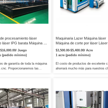
procesamiento […]
de procesamiento láser
Maquinaria Lazer Máquina láser
e láser IPG barata Máquina de
Máquina de corte por láser Láser
 láser de fibra para
Kesim Maquinaria de corte de me
-$16,000.00/ Juego
$3,500.00-$5,400.00/ Acre
iento de láminas de metal
CNC Máquina de corte por láser 
s (pedido mínimo)
1 acre (pedido mínimo)
fibra Fuente de láser Raycus IP
1000W-6000W
es de garantía de toda la máquina
El costo de productos de excelente c
a cnc. Proporcionaremos las
ahorrará mucho más para nuestros cl
nsumibles a un precio de agencia
que los despiadados. La reducción de
 necesite el reemplazo. Ya
tasa de fallas de la máquina reducirá 
gentes en Nigeria y Corea del Sur,
costo de mantenimiento de los cliente
 abiertos a más a quien le
mismo tiempo, mejorará la eficiencia 
 Los empleados de la empresa
máquina. Ventajas del servicio: la g
son jóvenes enérgicos con
completa de servicios refleja nuestra
bilidades creativas, comparten el
experiencia, luego hacemos que la
tivo y no les importa pagar
satisfacción de nuestros clientes.