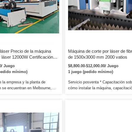
 ello.
láser Precio de la máquina
Máquina de corte por láser de fib
 láser 12000W Certificación
de 1500x3000 mm 2000 vatios
na automática de corte por
0/ Juego
$8,800.00-$12,000.00/ Juego
C con 3 ejes
pedido mínimo)
1 juego (pedido mínimo)
 la empresa y la planta de
Servicio posventa * Capacitación sob
ón se encuentran en Melbourne,
cómo instalar la máquina, capacitaci
 y cuenta con oficinas y centros
sobre cómo usar la máquina. Si el
en Chicago, EE. UU. y Wuhan,
contenedor es demasiado apretado,
mo especialista mundial en
utilizaremos una película pe para em
 de corte y soldadura, Farley
lo empaquetaremos de acuerdo con l
e especializa en la ingeniería y el
solicitud especial del cliente. Si el
o de tecnologías avanzadas de
contenedor es demasiado apretado,
ser y perforación para una amplia
utilizaremos una película pe para em