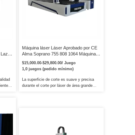
inoxidable, […]
Máquina láser Láser Aprobado por CE
 Lazer
Alma Soprano 755 808 1064 Máquina
tal
de depilación láser de diodo Soprano
$15,000.00-$29,800.00/ Juego
de
Depilación láser de diodo de titanio
1,0 juegos (pedido mínimo)
G
alidad
La superficie de corte es suave y precisa
ientes
durante el corte por láser de área grande
 la
para la demanda de corte y grabado de
el
varios clientes e industrias. Este tipo de
s y, al
máquina se aplica en artesanía y regalos,
de la
embalaje e impresión, piedra, muebles de
ama
madera, juguetes, electrones, modelos,
productos de papel, decoración de edificios,
etc. 3. Esta máquina cortadora láser se
aplica en artesanías y regalos, embalaje e