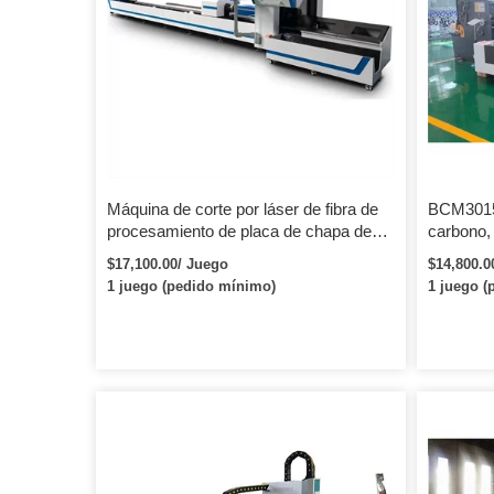
inteligencia, puede garantizar alta velocidad,
variedad d
alta precisión y alta confiabilidad B.
Edificios 
Equipado con cabezal láser importado, alta
máquinas 
sensibilidad, alta precisión y trabajo con
Exposicio
robot para evitar que el cabezal del láser
Cómo cont
choque contra la materia prima, lo que
su consult
puede garantizar la posición del punto de
muestra gr
enfoque y la calidad de corte.
Máquina de corte por láser de fibra de
BCM3015F
procesamiento de placa de chapa de
carbono,
metal rentable de gran potencia barata
metales, 
$17,100.00/ Juego
$14,800.0
Ipg
fibra cnc
1 juego (pedido mínimo)
1 juego (