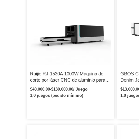
Ruijie RJ-1530A 1000W Máquina de
GBOS CO
corte por láser CNC de aluminio para
Denim J
láser de fibra de metal 3000x1500mm
Grabador
$40,000.00-$130,000.00/ Juego
$13,000.0
Área de corte Cypcut Sistema de
Marcado
1,0 juegos (pedido mínimo)
1,0 juego
seguimiento