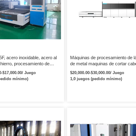
e aplicaciones e industrias.
lo empaquetaremos de acuerdo con l
de la empresa: Fábrica de
solicitud especial del cliente.
láser: Sala de exposiciones:
nes en el mundo: Certificados CE
actarnos9 Envíe los detalles de
a a continuación para obtener una
atis.
, acero inoxidable, acero al
Máquinas de procesamiento de l
 hierro, procesamiento de
de metal maquinas de cortar cab
máquina de corte por láser de
makine imalatcilari maquinas de 
0-$17,000.00/ Juego
$20,000.00-$30,000.00/ Juego
por laser
pedido mínimo)
1,0 juegos (pedido mínimo)