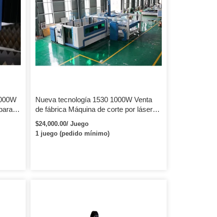
000W
Nueva tecnología 1530 1000W Venta
para
de fábrica Máquina de corte por láser
a de
de fibra cnc de procesamiento de
$24,000.00/ Juego
s
láminas de metal
1 juego (pedido mínimo)