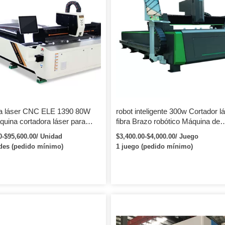
a láser CNC ELE 1390 80W
robot inteligente 300w Cortador l
uina cortadora láser para
fibra Brazo robótico Máquina de
 cuero, caucho, papel
procesamiento 3D
0-$95,600.00/ Unidad
$3,400.00-$4,000.00/ Juego
des (pedido mínimo)
1 juego (pedido mínimo)