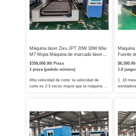
Máquina láser Zixu JPT 20W 30W 60w
Máquina 
M7 Mopa Máquina de marcado láser
Fuente d
Color Máquina de marcado láser para
corte por
$358,000.00/ Pieza
$6,500.00
acero inoxidable
procesam
1 pieza (pedido mínimo)
1,0 juego
Alta velocidad de corte: la velocidad de
1. 18 mes
corte es 2-3 veces mayor que la máquina de
enrutador
corte por láser cnc de la misma potencia.
piezas co
Ampliamente utilizado en tableros
cuando se
publicitarios, estructuras de placas de metal,
tenemos a
producción de arcas eléctricas Hv/lv, piezas
y estamos
de maquinaria textil, utensilios de cocina,
interese.
automóviles, maquinaria, elevadores, piezas
BCAMCNC 
eléctricas, rebanadas de bobinas de resorte,
fuertes ha
repuestos de líneas de metro, etc. 2.
mismo obje