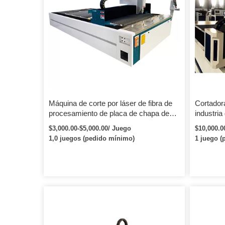
Máquina de corte por láser de fibra de
Cortador
procesamiento de placa de chapa de
industria
metal rentable de gran potencia barata
$3,000.00-$5,000.00/ Juego
$10,000.0
Ipg
1,0 juegos (pedido mínimo)
1 juego (