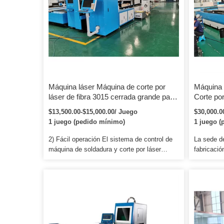
Ampliamente utilizado en kitchine
cuotas por
electrodomésticos, caja de control eléctrico,
equipos mecánicos, equipos eléctricos,
accesorios de hardware de iluminación,
fabricación de ascensores, autopartes,
hardware y procesamiento de metales.
Máquina láser Máquina de corte por
Máquina 
láser de fibra 3015 cerrada grande para
Corte por
máquina de corte por láser de fibra de
CE Máqui
$13,500.00-$15,000.00/ Juego
$30,000.0
hoja de metal 2000w 3000w 4000w con
láser CN
1 juego (pedido mínimo)
1 juego (
cabezal Raytools
2) Fácil operación El sistema de control de
La sede de
máquina de soldadura y corte por láser
fabricaci
profesional, operado por computadora,
Australia,
puede garantizar la calidad de corte y
técnicos 
soldadura, hacer que el trabajo de corte y
China. Co
soldadura sea más conveniente y fácil de
tecnología
operar. Robot inteligente artificial ABB
Laserlab s
importado, puede hacer corte y soldadura
desarroll
3D, fácil de operar, alto grado de
plasma, lá