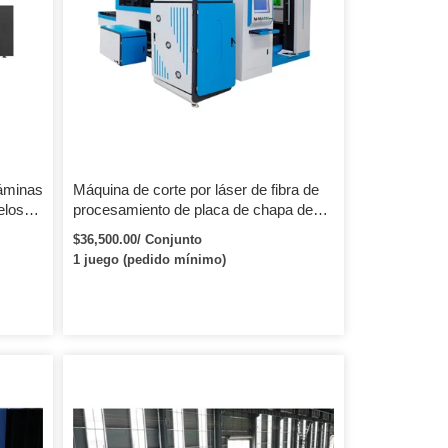
a
áminas
Máquina de corte por láser de fibra de
elos
procesamiento de placa de chapa de
corte
metal rentable de gran potencia barata
$36,500.00/ Conjunto
Ipg
1 juego (pedido mínimo)