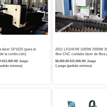
a láser SP1625 (para la
2021 LXSHOW 1000W 2000W 3
 de la confección)
4kw CNC cortador láser de fibra 
hoja de acero y aluminio máquin
0-$15,000.00/ Juego
$8,000.00-$15,000.00/ Juego
corte láser de fibra wuhan Raycu
pedido mínimo)
1 juego (pedido mínimo)