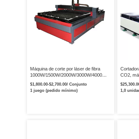
Máquina de corte por láser de fibra
Cortador
1000W/1500W/2000W/3000W/4000W
CO2, máq
para procesamiento de acero inoxidable
acrílico,
$1,800.00-$2,700.00/ Conjunto
$25,300.0
Máquina de corte por láser 3015 1530
1 juego (pedido mínimo)
1,0 unida