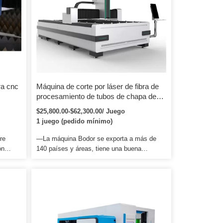
impresión, piedra, muebles de madera,
juguetes, electrones, modelos, productos de
papel, decoración de edificios, etc.
ra cnc
Máquina de corte por láser de fibra de
procesamiento de tubos de chapa de
metal rentable de gran potencia IPG
$25,800.00-$62,300.00/ Juego
barata con certificación CE
1 juego (pedido mínimo)
re
—La máquina Bodor se exporta a más de
ón
140 países y áreas, tiene una buena
reputación en el mundo. 2. Nuestro servicio
posventa * Capacitación sobre cómo instalar
pacar o
la máquina, capacitación sobre cómo usar la
a
máquina. 2. Todas las piezas de repuesto de
la máquina estaban cubiertas por algunos
materiales blandos, principalmente con lana
pacar o
perlada.