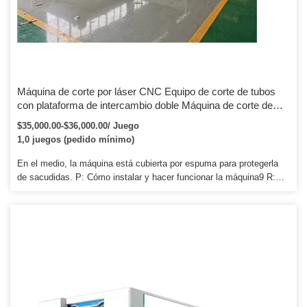
Máquina de corte por láser CNC Equipo de corte de tubos
con plataforma de intercambio doble Máquina de corte de
metal por láser CNC
$35,000.00-$36,000.00/ Juego
1,0 juegos (pedido mínimo)
En el medio, la máquina está cubierta por espuma para protegerla
de sacudidas. P: Cómo instalar y hacer funcionar la máquina9 R:
Nuestro técnico instaló la máquina antes del envío. Para la
instalación de algunas piezas pequeñas, enviaremos un video de
capacitación detallado, un manual del usuario junto con la máquina.