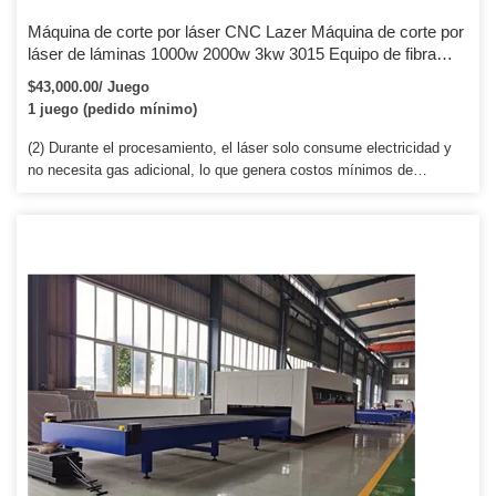
Máquina de corte por láser CNC Lazer Máquina de corte por
láser de láminas 1000w 2000w 3kw 3015 Equipo de fibra
óptica Cnc Lazer Cutter Máquina de corte por láser de fibra
$43,000.00/ Juego
de metal de carbono para láminas de acero inoxidable
1 juego (pedido mínimo)
(2) Durante el procesamiento, el láser solo consume electricidad y
no necesita gas adicional, lo que genera costos mínimos de
operación y mantenimiento. Fabricación de muestras gratuitas Para
la fabricación/prueba de muestras gratuitas, envíe sus muestras o
productos gráficos CAD a nuestra empresa en China. Aquí hemos
ensamblado equipos, todo tipo de herramientas e instalaciones de
prueba, también brindaremos alojamiento durante el período de
capacitación.