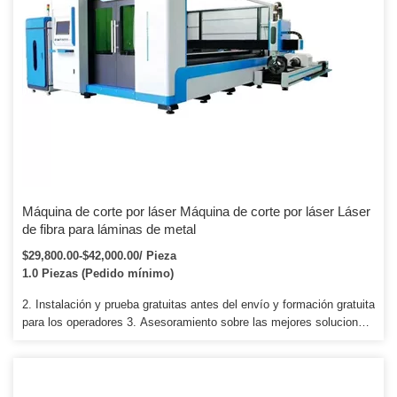
Máquina de corte por láser Máquina de corte por láser Láser
de fibra para láminas de metal
$29,800.00-$42,000.00/ Pieza
1.0 Piezas (Pedido mínimo)
2. Instalación y prueba gratuitas antes del envío y formación gratuita
para los operadores 3. Asesoramiento sobre las mejores soluciones
para los requisitos de los clientes. como enrutador cnc publicitario,
enrutador cnc de metal, enrutador cnc de madera, enrutador cnc de
piedra, etc. Q5: ¿Cuál es la garantía, en caso de que la máquina se
descomponga? La máquina tiene un año de garantía.