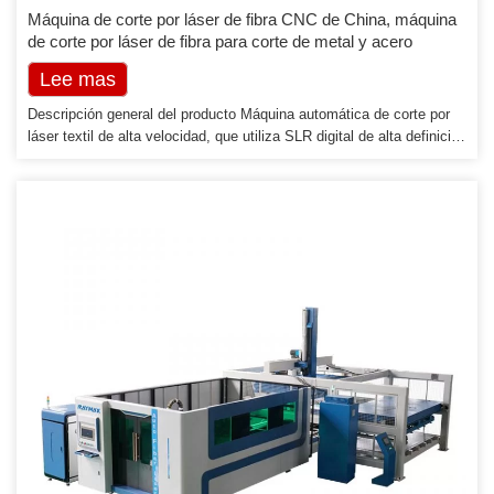
Máquina de corte por láser de fibra CNC de China, máquina
de corte por láser de fibra para corte de metal y acero
Lee mas
Descripción general del producto Máquina automática de corte por
láser textil de alta velocidad, que utiliza SLR digital de alta definición
para realizar una sola vez la imagen de alta precisión, que incluye el
formato grande y el patrón múltiple, y evita el error de empalmar la
imagen y la disminución de la imagen calidad. Las características
de más diseño son posicionamiento de punto flexible,
reconocimiento mutuo de corte desechable […]