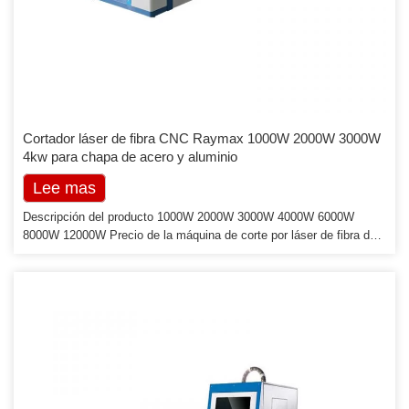
Cortador láser de fibra CNC Raymax 1000W 2000W 3000W
4kw para chapa de acero y aluminio
Lee mas
Descripción del producto 1000W 2000W 3000W 4000W 6000W
8000W 12000W Precio de la máquina de corte por láser de fibra de
chapa de acero inoxidable CNC Ventajas: 1. Trabajo pesado;
estructura de soldadura de acero de alta resistencia; haz de
aluminio fundido 2. Tratamiento térmico durante 3-4 días y elimina el
estrés por vibración. para garantizar que la máquina cambie de
forma después de un uso prolongado 3. Sistema de extracción de
polvo segmentado: nueva tecnología […]