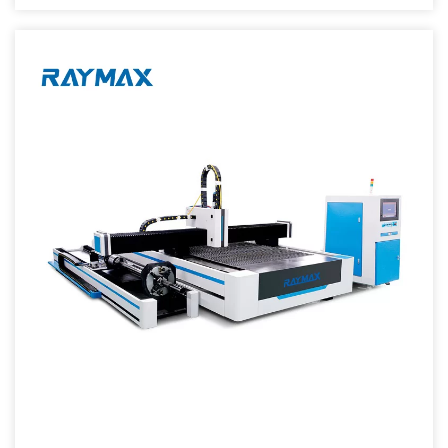
Potencia del láser 500 W 1000 W 2000 W 3000 W 5000 W Velocidad
de grabado 100-600 mm / s Velocidad de corte 7000 / s Precisión de
ubicación ≤0.01 mm Precisión de posicionamiento de reinicio 0.01
mm Fuente de alimentación AC110- 220V / 50 -60HZ Software de
control RDCAM Temperatura de funcionamiento 0 - 45° Humedad de
funcionamiento 5-95% Carácter de forma mínimo Inglés 1 x 1 mm
Grabado de pendiente de 360° Sí Modo de refrigeración Sistema de
protección y refrigeración por agua Dispositivos auxiliares Aspirador
y tubo de escape Formato gráfico compatible BMP, CIF , JPEG,
TGA, TIFF, PLT, AI, DXF, DWG, etc. Sistema de alimentación
Atuomatic opcional, eje giratorio, enfoque automático Función
Ventaja 1. Láser de fibra importado más importante del mundo,
rendimiento estable, vida útil […]