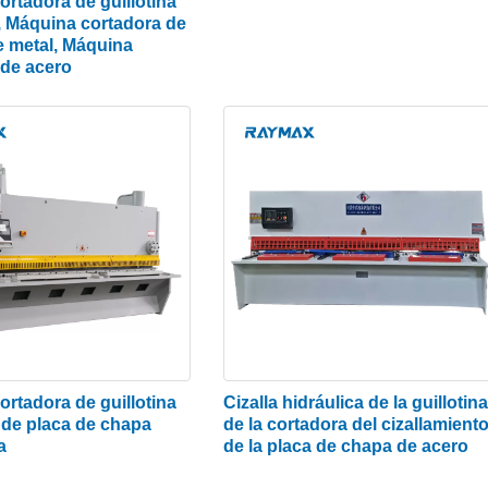
rtadora de guillotina
, Máquina cortadora de
da para trabajar sobre chapas y placas de metal. Están d
e metal, Máquina
 de acero
 acero inoxidable, aluminio, cobre, cartón, etc. La ciza
 principal preferencia en muchas industrias metalúrgica
ce máquinas cizallas de guillotina hidráulicas de alta pr
ca y un controlador CNC fácil de usar.
e guillotina
áquina que corta una
tivo con una hoja en
a superior móvil y la hoja
onable para aplicar fuerza
pesores, para que las
rtadora de guillotina
Cizalla hidráulica de la guillotina
año requerido. La
 de placa de chapa
de la cortadora del cizallamient
rtaherramientas y la
a
de la placa de chapa de acero
o. Se monta una bola de