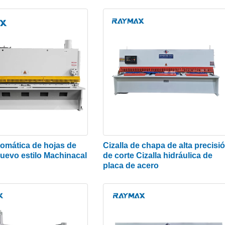
ja no se raye cuando se
e guillotina hidráulica
rtes limpios y en línea recta en láminas planas. Es un fil
rial, a diferencia del corte con soplete tradicional. Esto
ás precisos posible.
tomática de hojas de
Cizalla de chapa de alta precisi
nuevo estilo Machinacal
de corte Cizalla hidráulica de
ible con el trabajo junto con un sistema hidráulico inte
placa de acero
atibilidad también funciona al adoptar una estructura de
ue no haya tensión.