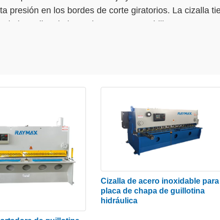
ta presión en los bordes de corte giratorios. La cizalla ti
ovimiento lineal alternativo con una cuchilla con respect
ores con un espacio entre cuchillas razonable para romp
er cortes pesados para más requisitos de producción. La 
 diseñado como una guillotina con una mesa para almacena
on un mecanismo de engranajes que acciona directamente 
hapa. Cuando la cizalla guillotina para láminas de metal
, características de vibración, tensiones dinámicas y fa
esistencia de las máquinas y del portacuchillas, cuando s
 cizallas de guillotina, las cizallas de guillotina hidrá
empo de funcionamiento prolongado. El diseño del bastid
 torsiones y deformaciones. Con un diseño sólido, los cl
Cizalla de acero inoxidable para
el operador ingresa el grosor y el tipo de material y el c
placa de chapa de guillotina
hidráulica
, nuestra guillotina hidráulica proporciona la riqueza d
 específicas con la posibilidad de reposición durante su