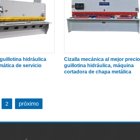
a de metal con guillotina es que produce un desperdicio 
tiene pérdida de material. Dado que la maquinaria puede
pueden montarse en ángulo, el corte también usa menos f
ca es que pueden ser muy seguras de usar en comparació
dos, el operador se mantiene alejado de la maquinaria y 
guillotina hidráulica
Cizalla mecánica al mejor precio
ática de servicio
guillotina hidráulica, máquina
guridad adecuadas y la máquina reciba mantenimiento y
cortadora de chapa metálica
nimo.
na
cenderla. Esto incluye examinar todas las piezas para 
2
próximo
 adecuada de lubricación, tornillos apretados en su luga
 no debe exceder el 90% del equipo de presión nominal.
on frecuencia y ajuste el espacio de acuerdo con el grosor