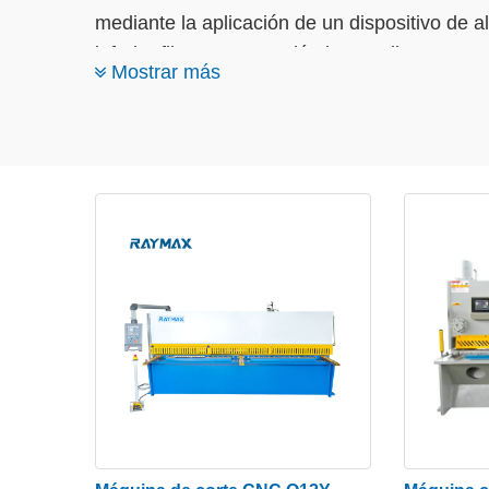
mediante la aplicación de un dispositivo de al
inferior fija y corta una lámina mediante un m
Mostrar más
corte a las láminas de metal de varios espes
La guillotina hidráulica es adecuada para hac
su gran eficiencia en el cizallamiento. Está
formado por un motor eléctrico en conjunto c
bloqueo está diseñado para evitar dañar la c
examinar críticamente su rigidez, resistencia
examinar las características de vibración y r
Como uno de los 10 principales fabricantes de
acero soldado resistente adecuada para un ti
garantizar la máxima rigidez y resistencia a
corte. Con el controlador CNC fácil de usar, 
corte y la separación entre cuchillas. Además
entregar la máquina óptima para aplicaciones