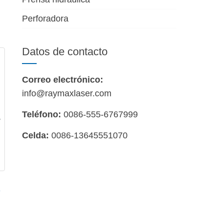
iseñadas para cortar varios tipos de
Perforadora
lla de guillotina se presenta con excelentes
s. RAYMAX, un fabricante profesional de
Datos de contacto
oductividad con un tope trasero de husillo de
Correo electrónico:
info@raymaxlaser.com
Teléfono:
0086-555-6767999
Celda:
0086-13645551070
o