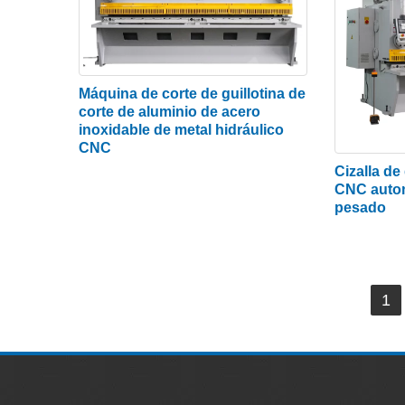
Quizás la mayor ventaja de la cizalla de hoj
de corte, el cizallamiento prácticamente no 
material a la vez, y las cuchillas de corte 
Máquina de corte de guillotina de
● Seguridad
corte de aluminio de acero
inoxidable de metal hidráulico
Otra ventaja de usar una guillotina hidráuli
CNC
diferencia del corte con soplete u otros méto
Cizalla de 
CNC autom
Siempre que se tomen las precauciones de se
pesado
proporcionar líneas limpias con un riesgo mí
Precaución de la cizalla de guilloti
Navegación
(1) Verifique la máquina incluso antes de en
1
de
condiciones de funcionamiento con la cantidad
niveles de gas y la presión de trabajo. Esto
entradas
(2) Verifique el espacio entre las cuchillas c