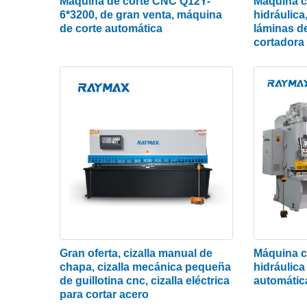
Máquina de corte CNC Q12Y-
Máquina co
6*3200, de gran venta, máquina
hidráulica
La cizalla de guillotina hidráulica es adecua
de corte automática
láminas d
cortadora
materiales de lámina de mesa hechos de acero,
aspectos funcionales que la convierten en la
máquinas cizallas de guillotina en China, ofre
bolas preciso e hidráulico sólido como una ro
Principio de la máquina cortadora d
Una cizalla de guillotina hidráulica es una m
lámina mediante un movimiento lineal alterna
relación con la otra hoja. Por medio de la hoj
inferior fija, se aplica un espacio de hoja raz
de corte a las láminas de metal de varios es
Gran oferta, cizalla manual de
Máquina co
placas se rompan y se separen según el tam
chapa, cizalla mecánica pequeña
hidráulica
cuchilla superior de la cizalla se fija en el po
de guillotina cnc, cizalla eléctrica
automátic
para cortar acero
cuchilla inferior se fija en la mesa de trabaj