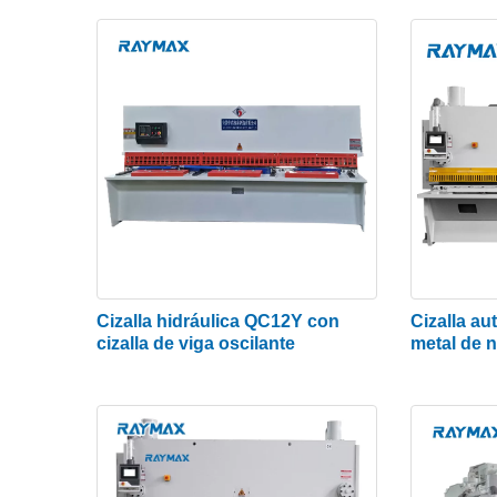
apoyo en el banco de trabajo para que la ho
desliza sobre ella.
Ventajas de la máquina cortadora d
● Cortes precisos
La cizalla de guillotina hidráulica realiza co
que corta sin formar virutas ni quemar el mate
producción fabrique productos que sean lo m
● Compatibilidad
Cizalla hidráulica QC12Y con
Cizalla au
cizalla de viga oscilante
metal de 
La cizalla de guillotina hidráulica es compat
resultados confiables con facilidad. Su comp
vibración y, por lo tanto, deja espacio para q
● Residuos mínimos