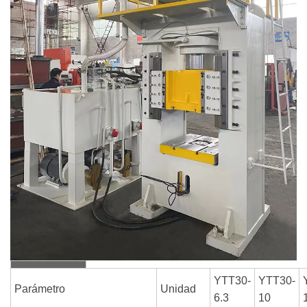
YTT30-
YTT30-
Parámetro
Unidad
6.3
10