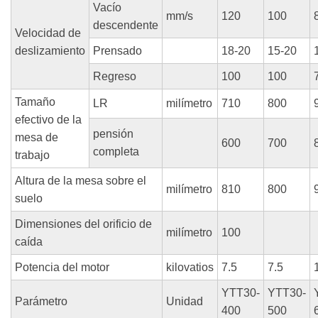
Vacío
mm/s
120
100
descendente
Velocidad de
deslizamiento
Prensado
18-20
15-20
Regreso
100
100
Tamaño
LR
milímetro
710
800
efectivo de la
pensión
mesa de
600
700
completa
trabajo
Altura de la mesa sobre el
milímetro
810
800
suelo
Dimensiones del orificio de
milímetro
100
caída
Potencia del motor
kilovatios
7.5
7.5
YTT30-
YTT30-
Parámetro
Unidad
400
500