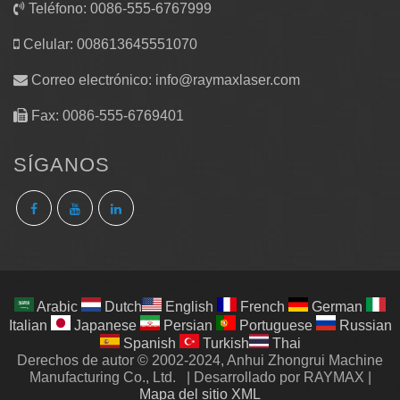
Teléfono: 0086-555-6767999
Celular: 008613645551070
Correo electrónico:
info@raymaxlaser.com
Fax: 0086-555-6769401
SÍGANOS
Arabic
Dutch
English
French
German
Italian
Japanese
Persian
Portuguese
Russian
Spanish
Turkish
Thai
Derechos de autor © 2002-2024, Anhui Zhongrui Machine
Manufacturing Co., Ltd.
|
Desarrollado por RAYMAX
|
Mapa del sitio XML