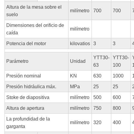
Altura de la mesa sobre el
milímetro
700
700
suelo
Dimensiones del orificio de
milímetro
caída
Potencia del motor
kilovatios
3
3
YTT30-
YTT30-
Parámetro
Unidad
63
100
Presión nominal
KN
630
1000
Presión hidráulica máx.
MPa
25
25
Stoke de diapositiva
milímetro
500
600
Altura de apertura
milímetro
750
800
La profundidad de la
milímetro
320
400
garganta